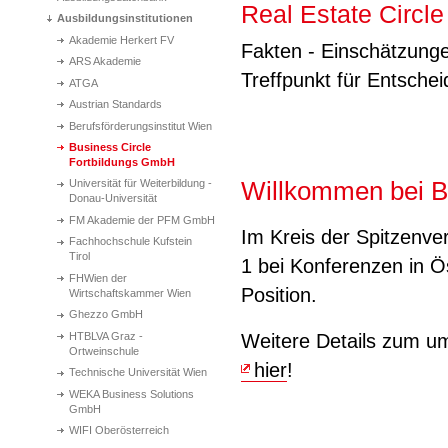
Real Estate Circle
Ausbildungsinstitutionen
Akademie Herkert FV
Fakten - Einschätzunge
ARS Akademie
Treffpunkt für Entsche
ATGA
Austrian Standards
Berufsförderungsinstitut Wien
Business Circle
Fortbildungs GmbH
Willkommen bei Bu
Universität für Weiterbildung -
Donau-Universität
FM Akademie der PFM GmbH
Im Kreis der Spitzenver
Fachhochschule Kufstein
Tirol
1 bei Konferenzen in Ös
FHWien der
Position.
Wirtschaftskammer Wien
Ghezzo GmbH
HTBLVA Graz -
Weitere Details zum um
Ortweinschule
hier
!
Technische Universität Wien
WEKA Business Solutions
GmbH
WIFI Oberösterreich