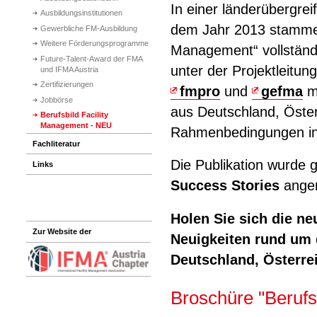
In einer länderübergre
Ausbildungsinstitutionen
dem Jahr 2013 stammen
Gewerbliche FM-Ausbildung
Weitere Förderungsprogramme
Management“ vollständ
Future-Talent-Award der FMA
unter der Projektleitun
und IFMA Austria
Zertifizierungen
fmpro
und
gefma
m
Jobbörse
aus Deutschland, Öster
Berufsbild Facility
Management - NEU
Rahmenbedingungen in 
Fachliteratur
Die Publikation wurde 
Links
Success Stories
angere
Holen Sie sich die ne
Zur Website der
Neuigkeiten rund um 
Deutschland, Österre
Broschüre "Berufs