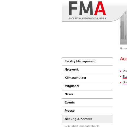
Hom
Aus
Facility Management
Netzwerk
Pr
St
Klimaschützer
St
Mitglieder
News
Events
Presse
Bildung & Karriere
Ausbildungsdatenbank