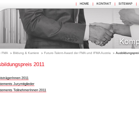
HOME
KONTAKT
SITEMAP
e FMA
Bildung & Karriere
Future-Talent-Award der FMA und IFMA Austria
Ausbildungsprei
bildungspreis 2011
eisträgerInnen 2011
atements Jurymitglieder
atements TeilnehmerInnen 2011