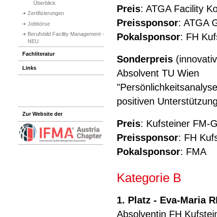
Überblick
Preis
: ATGA Facility 
Zertifizierungen
Preissponsor
: ATGA
Jobbörse
Berufsbild Facility Management -
Pokalsponsor
: FH Kuf
NEU
Fachliteratur
Sonderpreis
(innovat
Links
Absolvent TU Wien
"Persönlichkeitsanalyse
positiven Unterstützun
Zur Website der
Preis
: Kufsteiner FM-G
Preissponsor
: FH Kuf
Pokalsponsor
: FMA
Kategorie B
1. Platz -
Eva-Maria 
Absolventin FH Kufstein