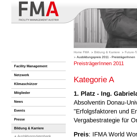
Home FMA
Bildung & Karriere
Future-T
Ausbildungspreis 2011 - PreisträgerInnen
PreisträgerInnen 2011
Facility Management
Netzwerk
Kategorie A
Klimaschützer
1. Platz -
Ing. Gabrie
Mitglieder
Absolventin Donau-Uni
News
"Erfolgsfaktoren und E
Events
Vergabestrategie für O
Presse
Bildung & Karriere
Preis
: IFMA World Wor
Ausbildungsdatenbank