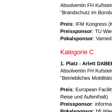
Absolventin FH Kufstein
"Brandschutz im Bürob
Preis
: IFM Kongress (K
Preissponsor
: TU Wie
Pokalsponsor
: Vamed
Kategorie C
1. Platz - Arlett DA
Absolventin FH Kufstein
"Betriebliches Mobilit
Preis
: European Facili
Reise und Aufenthalt)
Preissponsor
: inform
Pokalsponsor
: bfi Wi