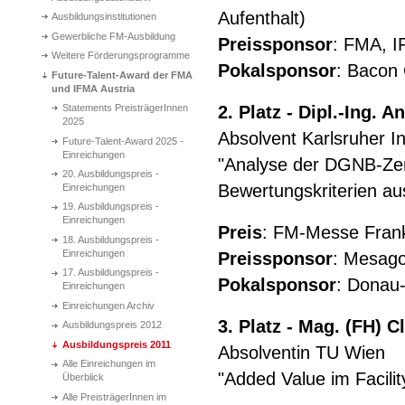
Aufenthalt)
Ausbildungsinstitutionen
Gewerbliche FM-Ausbildung
Preissponsor
: FMA, I
Weitere Förderungsprogramme
Pokalsponsor
: Bacon
Future-Talent-Award der FMA
und IFMA Austria
Statements PreisträgerInnen
2. Platz -
Dipl.-Ing. 
2025
Absolvent Karlsruher In
Future-Talent-Award 2025 -
Einreichungen
"Analyse der DGNB-Zerti
20. Ausbildungspreis -
Bewertungskriterien a
Einreichungen
19. Ausbildungspreis -
Einreichungen
Preis
: FM-Messe Frank
18. Ausbildungspreis -
Einreichungen
Preissponsor
: Mesag
17. Ausbildungspreis -
Pokalsponsor
: Donau-
Einreichungen
Einreichungen Archiv
3. Platz -
Mag. (FH) 
Ausbildungspreis 2012
Ausbildungspreis 2011
Absolventin TU Wien
Alle Einreichungen im
"Added Value im Facili
Überblick
Alle PreisträgerInnen im