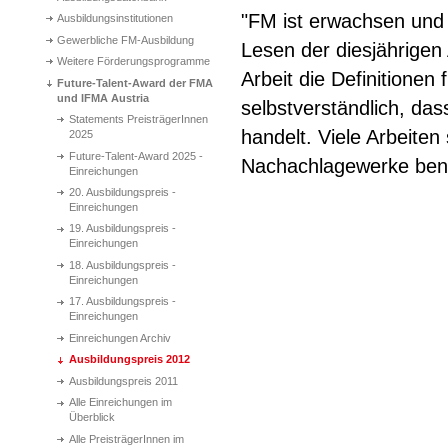
"FM ist erwachsen und 
Ausbildungsinstitutionen
Gewerbliche FM-Ausbildung
Lesen der diesjährigen
Weitere Förderungsprogramme
Arbeit die Definitionen 
Future-Talent-Award der FMA
und IFMA Austria
selbstverständlich, das
Statements PreisträgerInnen
handelt. Viele Arbeiten 
2025
Future-Talent-Award 2025 -
Nachachlagewerke benut
Einreichungen
20. Ausbildungspreis -
Einreichungen
19. Ausbildungspreis -
Einreichungen
18. Ausbildungspreis -
Einreichungen
17. Ausbildungspreis -
Einreichungen
Einreichungen Archiv
Ausbildungspreis 2012
Ausbildungspreis 2011
Alle Einreichungen im
Überblick
Alle PreisträgerInnen im