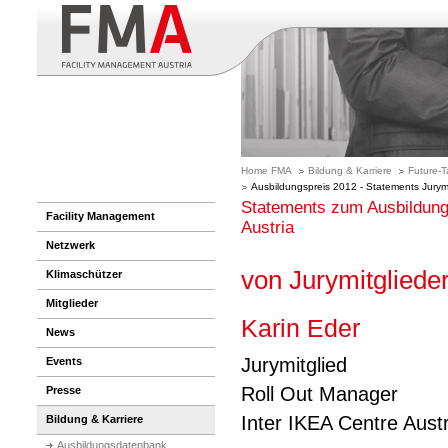
Home FMA
Bildung & Karriere
Future-T
Ausbildungspreis 2012 - Statements Jurymi
Statements zum Ausbildun
Facility Management
Austria
Netzwerk
von Jurymitgliede
Klimaschützer
Mitglieder
Karin Eder
News
Jurymitglied
Events
Roll Out Manager
Presse
Inter IKEA Centre Aus
Bildung & Karriere
Ausbildungsdatenbank