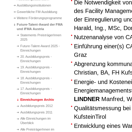
Die Notwendigkeit von
Ausbildungsinstitutionen
des Facility Manageme
Gewerbliche FM-Ausbildung
der Einregulierung un
Weitere Förderungsprogramme
Future-Talent-Award der FMA
Harald, Ing., MSc, Do
und IFMA Austria
Statements PreisträgerInnen
Nutzenanalyse von 
2025
Einführung einer(s) 
Future-Talent-Award 2025 -
Einreichungen
Graz
20. Ausbildungspreis -
Einreichungen
Abgrenzung kommunal
19. Ausbildungspreis -
Christian, BA, FH Kufs
Einreichungen
18. Ausbildungspreis -
Energie- und Kostenei
Einreichungen
17. Ausbildungspreis -
Energiemanagementste
Einreichungen
LINDNER
Manfred, W
Einreichungen Archiv
Ausbildungspreis 2012
Qualitätsmessung bei
Ausbildungspreis 2011
KufsteinTirol
Alle Einreichungen im
Überblick
Entwicklung eines Wa
Alle PreisträgerInnen im