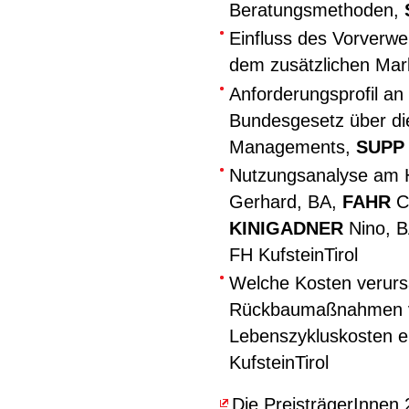
Beratungsmethoden,
Einfluss des Vorverwe
dem zusätzlichen Mar
Anforderungsprofil an
Bundesgesetz über die
Managements,
SUP
Nutzungsanalyse am 
Gerhard, BA,
FAHR
Ch
KINIGADNER
Nino, 
FH KufsteinTirol
Welche Kosten verursa
Rückbaumaßnahmen v
Lebenszykluskosten 
KufsteinTirol
Die PreisträgerInnen