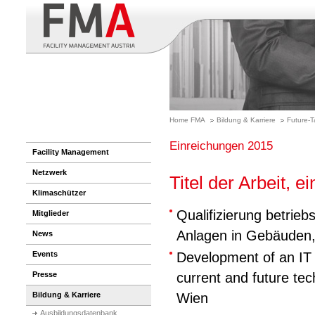
Home FMA
Bildung & Karriere
Future-T
Einreichungen 2015
Facility Management
Netzwerk
Titel der Arbeit, 
Klimaschützer
Qualifizierung betrieb
Mitglieder
Anlagen in Gebäuden
News
Events
Development of an IT
Presse
current and future te
Bildung & Karriere
Wien
Ausbildungsdatenbank