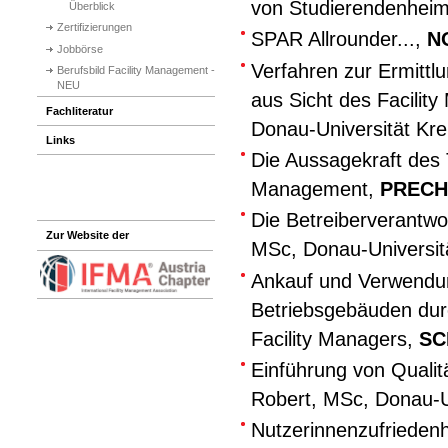
von Studierendenhei
Überblick
Zertifizierungen
SPAR Allrounder...,
N
Jobbörse
Verfahren zur Ermittl
Berufsbild Facility Management -
NEU
aus Sicht des Facili
Fachliteratur
Donau-Universität Kr
Links
Die Aussagekraft des 
Management,
PRECH
Die Betreiberverantwor
Zur Website der
MSc, Donau-Universit
Ankauf und Verwendun
Betriebsgebäuden du
Facility Managers,
SC
Einführung von Qualit
Robert, MSc, Donau-U
Nutzerinnenzufriedenh