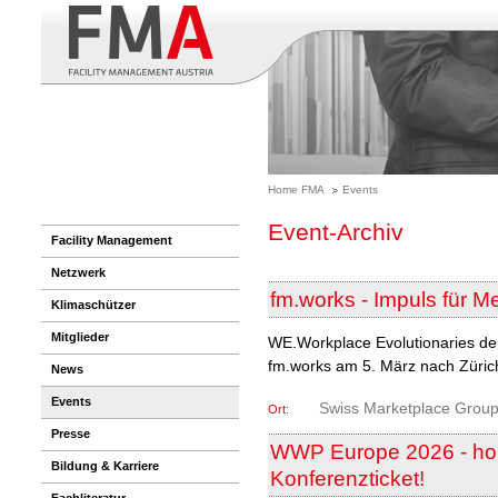
Home FMA
Events
Event-Archiv
Facility Management
Netzwerk
fm.works - Impuls für 
Klimaschützer
Mitglieder
WE.Workplace Evolutionaries de
fm.works am 5. März nach Züric
News
Events
Swiss Marketplace Grou
Ort:
Presse
WWP Europe 2026 - hole
Bildung & Karriere
Konferenzticket!
Fachliteratur