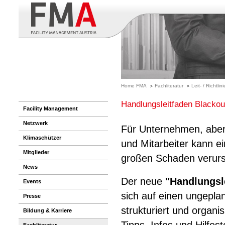
Home FMA
Fachliteratur
Leit- / Richtli
Handlungsleitfaden Blackou
Facility Management
Netzwerk
Für Unternehmen, aber 
Klimaschützer
und Mitarbeiter kann e
Mitglieder
großen Schaden verur
News
Der neue
"Handlungsl
Events
sich auf einen ungepla
Presse
strukturiert und organi
Bildung & Karriere
Fachliteratur