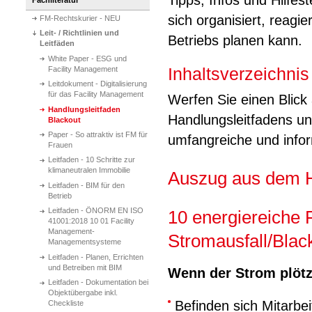
Tipps, Infos und Hilfe
sich organisiert, reagi
FM-Rechtskurier - NEU
Leit- / Richtlinien und
Betriebs planen kann.
Leitfäden
White Paper - ESG und
Inhaltsverzeichni
Facility Management
Leitdokument - Digitalisierung
für das Facility Management
Werfen Sie einen Blick
Handlungsleitfaden
Handlungsleitfadens un
Blackout
Paper - So attraktiv ist FM für
umfangreiche und infor
Frauen
Leitfaden - 10 Schritte zur
klimaneutralen Immobilie
Auszug aus dem H
Leitfaden - BIM für den
Betrieb
Leitfaden - ÖNORM EN ISO
10 energiereiche 
41001:2018 10 01 Facility
Management-
Stromausfall/Blac
Managementsysteme
Leitfaden - Planen, Errichten
und Betreiben mit BIM
Wenn der Strom plötzl
Leitfaden - Dokumentation bei
Objektübergabe inkl.
Befinden sich Mitarbei
Checkliste