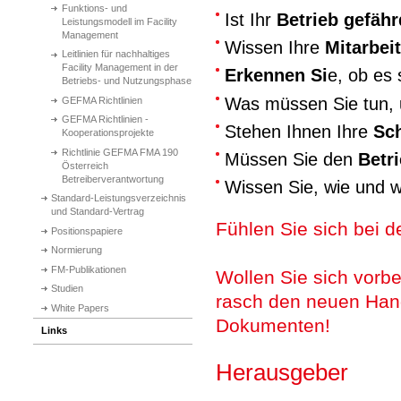
Funktions- und
Ist Ihr
Betrieb gefähr
Leistungsmodell im Facility
Management
Wissen Ihre
Mitarbei
Leitlinien für nachhaltiges
Facility Management in der
Erkennen Si
e, ob es 
Betriebs- und Nutzungsphase
Was müssen Sie tun
GEFMA Richtlinien
GEFMA Richtlinien -
Stehen Ihnen Ihre
Sch
Kooperationsprojekte
Richtlinie GEFMA FMA 190
Müssen Sie den
Betr
Österreich
Betreiberverantwortung
Wissen Sie, wie und w
Standard-Leistungsverzeichnis
und Standard-Vertrag
Fühlen Sie sich bei 
Positionspapiere
Normierung
FM-Publikationen
Wollen Sie sich vorbe
Studien
rasch den neuen Hand
White Papers
Dokumenten!
Links
Herausgeber