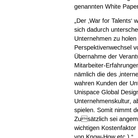
genannten White Pape
„Der ‚War for Talents‘
sich dadurch unterschei
Unternehmen zu holen un
Perspektivenwechsel v
Übernahme der Verantw
Mitarbeiter-Erfahrunge
nämlich die des ‚intern
wahren Kunden der Unt
Unispace Global Design 
Unternehmenskultur, ab
spielen. Somit nimmt d
Zusätzlich sei angeme
wichtigen Kostenfaktor
von Know-How etc.).“