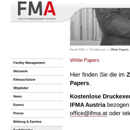
Home FMA
Fachliteratur
White Papers
White Papers
Facility Management
Netzwerk
Hier finden Sie die im
Z
Klimaschützer
Papers
.
Mitglieder
Kostenlose Druckexe
News
IFMA Austria
bezogen w
Events
office
@
ifma.at
oder tel
Presse
Bildung & Karriere
Fachliteratur