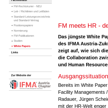
FM-Rechtskurier - NEU
Leit- / Richtlinien und Leitfäden
Standard-Leistungsverzeichnis
und Standard-Vertrag
FM meets HR - de
Positionspapiere
Normierung
Das jüngste White Pa
FM-Publikationen
Studien
des IFMA Austria-Zuk
White Papers
zeigt auf, wie sich d
Links
die Collaboration zw
und Human Resources
Ausgangssituatio
Zur Website der
Bereits im White Pape
Facility Managements /
Radauer, Jürgen Scheic
mit der HR-Welt enger