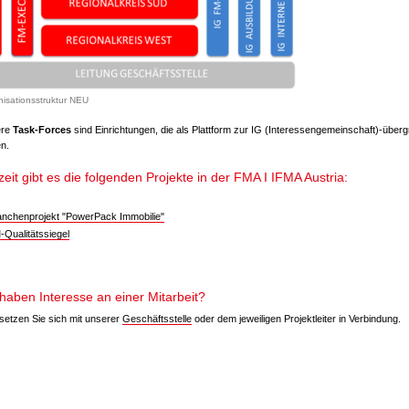
isationsstruktur NEU
ere
Task-Forces
sind Einrichtungen, die als Plattform zur IG (Interessengemeinschaft)-über
n.
eit gibt es die folgenden Projekte in der FMA I IFMA Austria:
anchenprojekt "PowerPack Immobilie"
-Qualitätssiegel
 haben Interesse an einer Mitarbeit?
 setzen Sie sich mit unserer
Geschäftsstelle
oder dem jeweiligen Projektleiter in Verbindung.