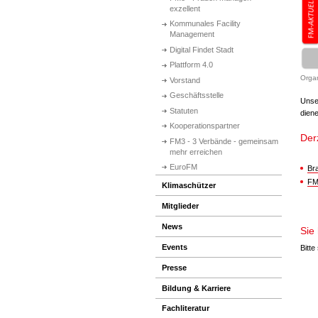
exzellent
Kommunales Facility
Management
Digital Findet Stadt
Plattform 4.0
Organ
Vorstand
Geschäftsstelle
Uns
Statuten
diene
Kooperationspartner
Derz
FM3 - 3 Verbände - gemeinsam
mehr erreichen
EuroFM
Br
FM
Klimaschützer
Mitglieder
News
Sie
Events
Bitte
Presse
Bildung & Karriere
Fachliteratur