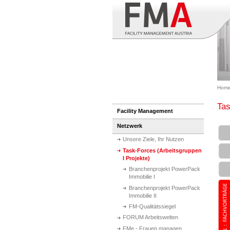
Hom
Tas
Facility Management
Netzwerk
Unsere Ziele, Ihr Nutzen
Task-Forces (Arbeitsgruppen
I Projekte)
Branchenprojekt PowerPack
Immobilie I
Branchenprojekt PowerPack
Immobilie II
FM-Qualitätssiegel
FORUM Arbeitswelten
FMe - Frauen managen