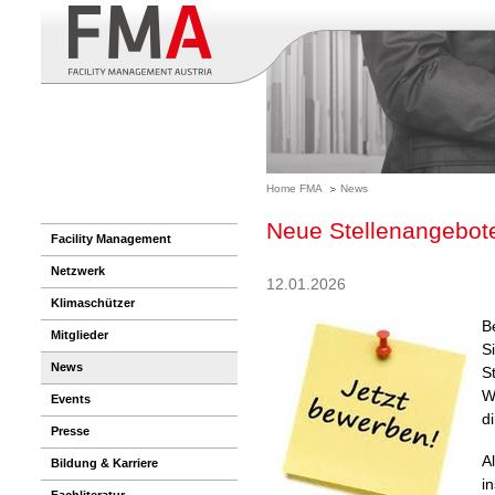
Home FMA
News
Neue Stellenangebote
Facility Management
Netzwerk
12.01.2026
Klimaschützer
B
Mitglieder
S
News
S
W
Events
di
Presse
A
Bildung & Karriere
i
Fachliteratur