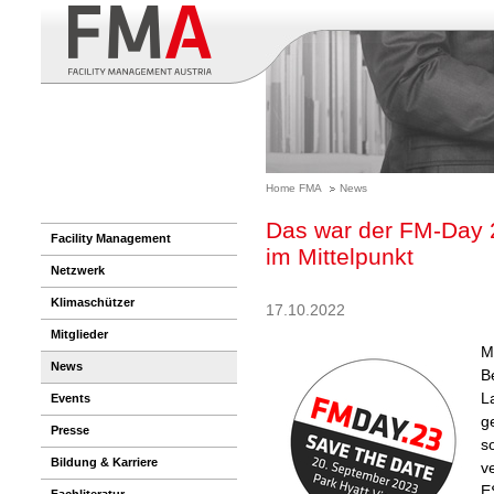
Home FMA
News
Das war der FM-Day 
Facility Management
im Mittelpunkt
Netzwerk
Klimaschützer
17.10.2022
Mitglieder
M
News
B
L
Events
g
Presse
s
Bildung & Karriere
v
E
Fachliteratur