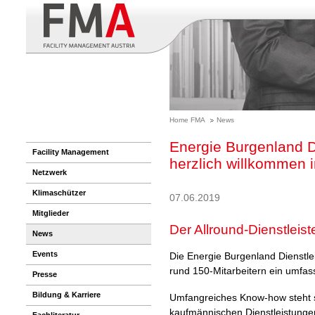
Home FMA
News
Energie Burgenland D
Facility Management
herzlich willkommen 
Netzwerk
Klimaschützer
07.06.2019
Mitglieder
Der Allround-Dienstleist
News
Events
Die Energie Burgenland Dienstle
rund 150-Mitarbeitern ein umfa
Presse
Bildung & Karriere
Umfangreiches Know-how steht s
kaufmännischen Dienstleistunge
Fachliteratur