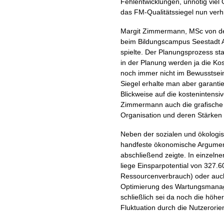
Fehlentwicklungen, unnötig viel
das FM-Qualitätssiegel nun verh
Margit Zimmermann, MSc von der
beim Bildungscampus Seestadt A
spielte. Der Planungsprozess st
in der Planung werden ja die Kos
noch immer nicht im Bewusstsein 
Siegel erhalte man aber garanti
Blickweise auf die kostenintensi
Zimmermann auch die grafische 
Organisation und deren Stärken 
Neben der sozialen und ökologisc
handfeste ökonomische Argumente
abschließend zeigte. In einzeln
liege Einsparpotential von 327.
Ressourcenverbrauch) oder auch
Optimierung des Wartungsmanag
schließlich sei da noch die höhe
Fluktuation durch die Nutzerorie