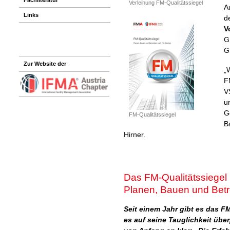
Verleihung FM-Qualitätssiegel
A
Links
d
V
G
G
Zur Website der
„
F
V
u
G
FM-Qualitätssiegel
B
Hirner.
Das FM-Qualitätssiegel
Planen, Bauen und Bet
Seit einem Jahr gibt es das F
es auf seine Tauglichkeit über