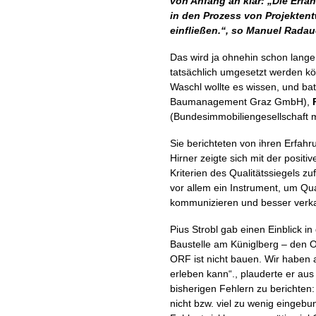
von Anfang an klar: „Die Erfa
in den Prozess von Projekten
einfließen.“, so Manuel Radaue
Das wird ja ohnehin schon lange v
tatsächlich umgesetzt werden kö
Waschl wollte es wissen, und ba
Baumanagement Graz GmbH),
(Bundesimmobiliengesellschaft 
Sie berichteten von ihren Erfah
Hirner zeigte sich mit der posit
Kriterien des Qualitätssiegels 
vor allem ein Instrument, um Qu
kommunizieren und besser verk
Pius Strobl gab einen Einblick in 
Baustelle am Küniglberg – den
ORF ist nicht bauen. Wir haben 
erleben kann“., plauderte er a
bisherigen Fehlern zu berichten
nicht bzw. viel zu wenig eingeb