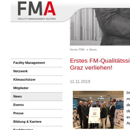
Home FMA
News
Erstes FM-Qualitätss
Facility Management
Graz verliehen!
Netzwerk
Klimaschützer
11.11.2019
Mitglieder
I
News
m
d
Events
d
Presse
e
Bildung & Karriere
A
Fachliteratur