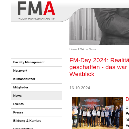
Home FMA
News
FM-Day 2024: Realitä
Facility Management
geschaffen - das war
Netzwerk
Weitblick
Klimaschützer
16.10.2024
Mitglieder
News
D
Events
U
Presse
P
ü
Bildung & Karriere
E
Fachliteratur