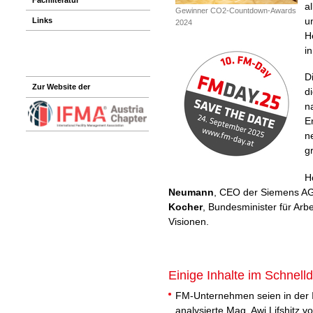
a
Gewinner CO2-Countdown-Awards
u
Links
2024
H
i
D
Zur Website der
di
n
E
n
g
H
Neumann
, CEO der Siemens AG 
Kocher
, Bundesminister für Arbe
Visionen.
Einige Inhalte im Schnelld
FM-Unternehmen seien in der
analysierte Mag. Awi Lifshitz 