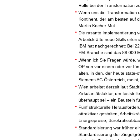
Rolle bei der Transformation z
Wenn uns die Transformation u
Kontinent, der am besten auf di
Martin Kocher Mut.
Die rasante Implementierung v
Arbeitskräfte neue Skills erl
IBM hat nachgerechnet: Bei 220
FM-Branche sind das 88.000 
„Wenn ich Sie Fragen würde, w
OP von vor einem oder vor fünf
alten, in den, der heute state-o
Siemens AG Österreich, meint,
Wien arbeitet derzeit laut Sta
Zirkularitätsfaktor, um festste
überhaupt sei – ein Baustein für
Fünf strukturelle Herausforder
attraktiver gestalten, Arbeits
Energiepreise, Bürokratieabba
Standardisierung war früher e
Standardisierung der Ziegelgr