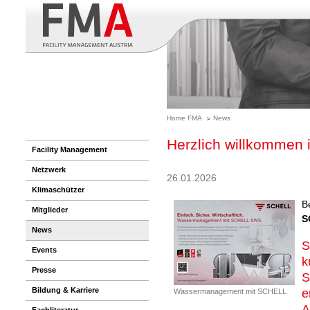
Home FMA
News
Herzlich willkommen 
Facility Management
Netzwerk
26.01.2026
Klimaschützer
B
Mitglieder
S
News
S
Events
k
Presse
S
Bildung & Karriere
e
Wassermanagement mit SCHELL
A
Fachliteratur