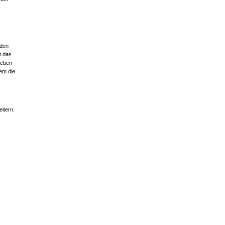
 den
t das
neben
em die
itern.