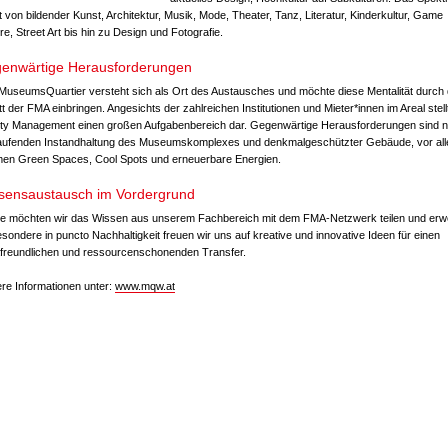
t von bildender Kunst, Architektur, Musik, Mode, Theater, Tanz, Literatur, Kinderkultur, Game
re, Street Art bis hin zu Design und Fotografie.
enwärtige Herausforderungen
MuseumsQuartier versteht sich als Ort des Austausches und möchte diese Mentalität durch
itt der FMA einbringen. Angesichts der zahlreichen Institutionen und Mieter*innen im Areal stell
lity Management einen großen Aufgabenbereich dar. Gegenwärtige Herausforderungen sind 
laufenden Instandhaltung des Museumskomplexes und denkmalgeschützter Gebäude, vor all
en Green Spaces, Cool Spots und erneuerbare Energien.
sensaustausch im Vordergrund
e möchten wir das Wissen aus unserem Fachbereich mit dem FMA-Netzwerk teilen und erwe
sondere in puncto Nachhaltigkeit freuen wir uns auf kreative und innovative Ideen für einen
afreundlichen und ressourcenschonenden Transfer.
re Informationen unter:
www.mqw.at