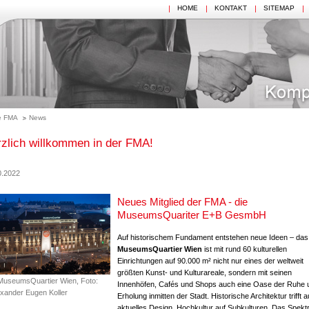
HOME
KONTAKT
SITEMAP
e FMA
News
zlich willkommen in der FMA!
0.2022
Neues Mitglied der FMA - die
MuseumsQuariter E+B GesmbH
Auf historischem Fundament entstehen neue Ideen – das
MuseumsQuartier Wien
ist mit rund 60 kulturellen
Einrichtungen auf 90.000 m² nicht nur eines der weltweit
größten Kunst- und Kulturareale, sondern mit seinen
MuseumsQuartier Wien, Foto:
Innenhöfen, Cafés und Shops auch eine Oase der Ruhe 
exander Eugen Koller
Erholung inmitten der Stadt. Historische Architektur trifft a
aktuelles Design, Hochkultur auf Subkulturen. Das Spek