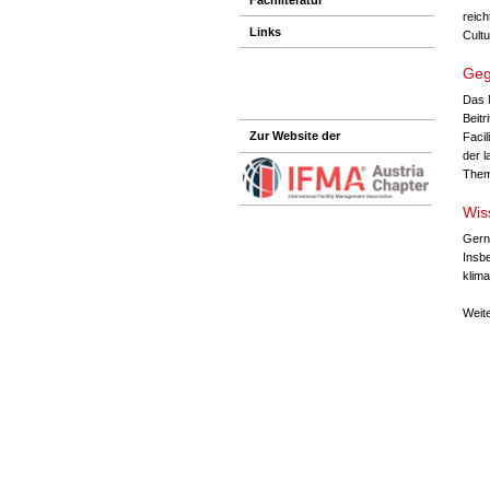
reich
Links
Cultu
Geg
Das 
Beitr
Zur Website der
Faci
der 
Them
Wis
Gern
Insbe
klim
Weite