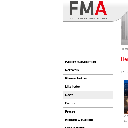
Hom
Her
Facility Management
Netzwerk
13.1
Klimaschützer
Mitglieder
News
Events
Presse
© 
Bildung & Karriere
Al
Fachliteratur