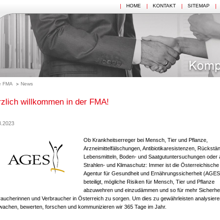
HOME
KONTAKT
SITEMAP
e FMA
News
zlich willkommen in der FMA!
3.2023
Ob Krankheitserreger bei Mensch, Tier und Pflanze,
Arzneimittelfälschungen, Antibiotikaresistenzen, Rückstän
Lebensmitteln, Boden- und Saatgutuntersuchungen oder
Strahlen- und Klimaschutz: Immer ist die Österreichische
Agentur für Gesundheit und Ernährungssicherheit (AGES
beteiligt, mögliche Risiken für Mensch, Tier und Pflanze
abzuwehren und einzudämmen und so für mehr Sicherhei
raucherinnen und Verbraucher in Österreich zu sorgen. Um dies zu gewährleisten analysiere
wachen, bewerten, forschen und kommunizieren wir 365 Tage im Jahr.