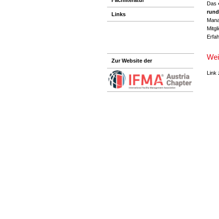
Das
rund
Links
Mana
Mitgl
Erfa
Wei
Zur Website der
Link