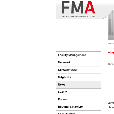
Hom
Her
Facility Management
Netzwerk
16.0
Klimaschützer
Mitglieder
News
Events
Presse
Verb
Bildung & Karriere
über
Fachliteratur