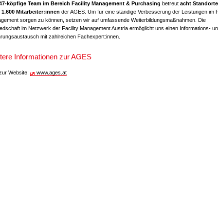
47-köpfige Team im Bereich Facility Management & Purchasing
betreut
acht Standorte
 1.600 Mitarbeiter:innen
der AGES. Um für eine ständige Verbesserung der Leistungen im Fa
gement sorgen zu können, setzen wir auf umfassende Weiterbildungsmaßnahmen. Die
iedschaft im Netzwerk der Facility Management Austria ermöglicht uns einen Informations- u
hrungsaustausch mit zahlreichen Fachexpert:innen.
tere Informationen zur AGES
 zur Website:
www.ages.at