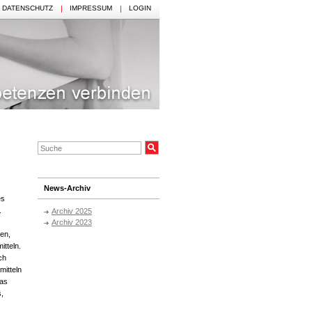
DATENSCHUTZ
IMPRESSUM
LOGIN
News-Archiv
es
.
Archiv 2025
Archiv 2023
en,
itteln.
ch
mitteln
Das
,