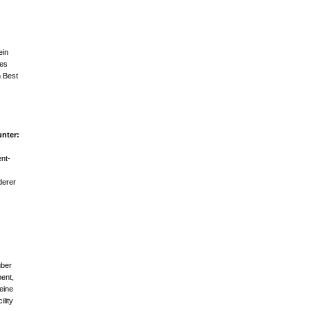
ein
nes
n Best
unter:
nt-
derer
über
ent,
eine
lity