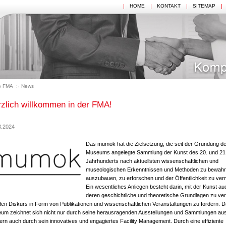
HOME
KONTAKT
SITEMAP
e FMA
News
zlich willkommen in der FMA!
3.2024
Das mumok hat die Zielsetzung, die seit der Gründung d
Museums angelegte Sammlung der Kunst des 20. und 21
Jahrhunderts nach aktuellsten wissenschaftlichen und
museologischen Erkenntnissen und Methoden zu bewahr
auszubauen, zu erforschen und der Öffentlichkeit zu verm
Ein wesentliches Anliegen besteht darin, mit der Kunst au
deren geschichtliche und theoretische Grundlagen zu ver
den Diskurs in Form von Publikationen und wissenschaftlichen Veranstaltungen zu fördern. 
um zeichnet sich nicht nur durch seine herausragenden Ausstellungen und Sammlungen aus
rn auch durch sein innovatives und engagiertes Facility Management. Durch eine effiziente