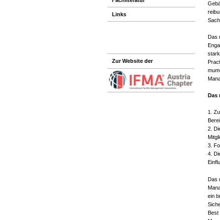
Gebä
reib
Links
Sach
Das m
Engag
stark
Zur Website der
Prac
mumo
Mana
Das 
Zu
Berei
Di
Mitgl
Fo
Di
Einf
Das 
Manag
ein 
Sich
Best 