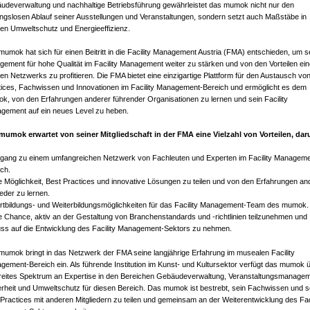
udeverwaltung und nachhaltige Betriebsführung gewährleistet das mumok nicht nur den
ungslosen Ablauf seiner Ausstellungen und Veranstaltungen, sondern setzt auch Maßstäbe in
en Umweltschutz und Energieeffizienz.
umok hat sich für einen Beitritt in die Facility Management Austria (FMA) entschieden, um s
ement für hohe Qualität im Facility Management weiter zu stärken und von den Vorteilen ei
en Netzwerks zu profitieren. Die FMA bietet eine einzigartige Plattform für den Austausch vo
tices, Fachwissen und Innovationen im Facility Management-Bereich und ermöglicht es dem
k, von den Erfahrungen anderer führender Organisationen zu lernen und sein Facility
gement auf ein neues Level zu heben.
mumok erwartet von seiner Mitgliedschaft in der FMA eine Vielzahl von Vorteilen, dar
gang zu einem umfangreichen Netzwerk von Fachleuten und Experten im Facility Manageme
ch.
e Möglichkeit, Best Practices und innovative Lösungen zu teilen und von den Erfahrungen an
ieder zu lernen.
rtbildungs- und Weiterbildungsmöglichkeiten für das Facility Management-Team des mumok.
e Chance, aktiv an der Gestaltung von Branchenstandards und -richtlinien teilzunehmen und
luss auf die Entwicklung des Facility Management-Sektors zu nehmen.
mumok bringt in das Netzwerk der FMA seine langjährige Erfahrung im musealen Facility
ement-Bereich ein. Als führende Institution im Kunst- und Kultursektor verfügt das mumok 
breites Spektrum an Expertise in den Bereichen Gebäudeverwaltung, Veranstaltungsmanagem
erheit und Umweltschutz für diesen Bereich. Das mumok ist bestrebt, sein Fachwissen und s
Practices mit anderen Mitgliedern zu teilen und gemeinsam an der Weiterentwicklung des Faci