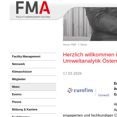
Home FMA
News
Herzlich willkommen 
Facility Management
Umweltanalytik Öste
Netzwerk
Klimaschützer
17.03.2026
Mitglieder
E
News
I
G
Events
Presse
A
A
Bildung & Karriere
engagierten und fachkundigen C
Fachliteratur