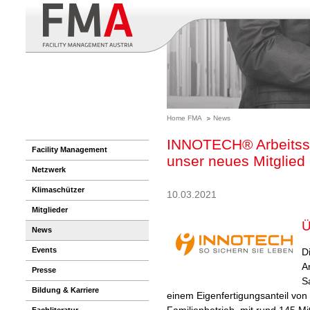
Home FMA
News
INNOTECH® Arbeitss
Facility Management
unser neues Mitglied
Netzwerk
Klimaschützer
10.03.2021
Mitglieder
Ü
News
Events
D
A
Presse
S
Bildung & Karriere
einem Eigenfertigungsanteil von 
Familienbetrieb, mit rund 145 Mi
Fachliteratur