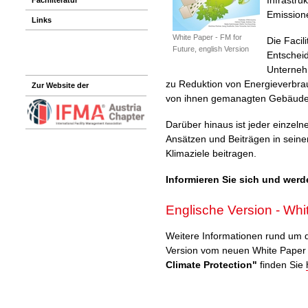
Emission
Links
White Paper - FM for
Die Facil
Future, english Version
Entscheid
Unterneh
zu Reduktion von Energieverbr
Zur Website der
von ihnen gemanagten Gebäude
Darüber hinaus ist jeder einzeln
Ansätzen und Beiträgen in seine
Klimaziele beitragen.
Informieren Sie sich und werd
Englische Version - Whi
Weitere Informationen rund um 
Version vom neuen White Pape
Climate Protection"
finden Sie