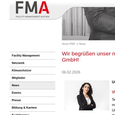
Home FMA
News
Wir begrüßen unser ne
Facility Management
GmbH!
Netzwerk
Klimaschützer
06.02.2026
Mitglieder
U
News
W
Events
S
Presse
m
Bildung & Karriere
U
Fachliteratur